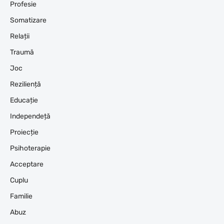
Profesie
Somatizare
Relații
Traumă
Joc
Reziliență
Educație
Independeță
Proiecție
Psihoterapie
Acceptare
Cuplu
Familie
Abuz